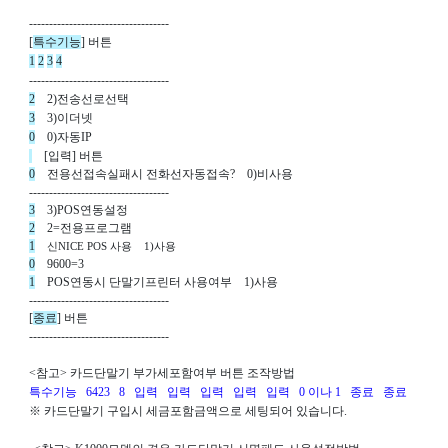
  ----------------------------------- 
  [
특수기능
] 
버튼
1
2
3
4
  ----------------------------------- 
2
    2)
전송선로선택
3
    3)이더넷 
0
    0)자동IP
    [입력] 버튼
0
전용선접속실패시 전화선자동접속
?    0)
비사용
  ----------------------------------- 
3
    3)
POS연동설정 
2
    2=전용프로그램  
1
신NICE POS 사용    1)사용 
0
    9600=3  
1
    POS
연동시 단말기프린터 사용여부
    1)
사용
  ----------------------------------- 
  [
종료
] 
버튼
  ----------------------------------- 
  <
참고
> 
카드단말기 부가세포함여부 버튼 조작방법
특수기능
6423 
8 
입력
입력
입력
입력
입력
0 
이나
 1 
종료
종료
※ 카드단말기 구입시 세금포함금액으로 세팅되어 있습니다
.