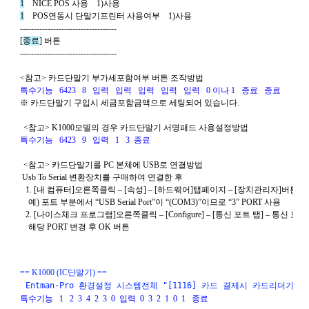
1
    NICE POS 
사용
    1)
사용
1
    POS
연동시 단말기프린터 사용여부
    1)
사용
  ----------------------------------- 
  [
종료
] 
버튼
  ----------------------------------- 
  <
참고
> 
카드단말기 부가세포함여부 버튼 조작방법
특수기능
6423 
8 
입력
입력
입력
입력
입력
0 
이나
 1 
종료
종료
※ 카드단말기 구입시 세금포함금액으로 세팅되어 있습니다
.
<
참고
> K1000
모델의 경우 
카드단말기 서명패드 사용설정방법
특수기능
6423 
9 
입력
1 
3
종료
<
참고
> 
카드단말기를 
PC 
본체에 
USB
로 연결방법
  Usb To Serial 
변환장치를 구매하여 연결한 후 
 1. [
내 컴퓨터
]
오른쪽클릭
 – [
속성
] – [
하드웨어
]
탭페이지
 – [
장치관리자
]
버튼 
예
) 
포트 부분에서
 “USB Serial Port”
이
 “(COM3)”
이므로
 “3” PORT 
사용
 2. [
나이스체크 프로그램
]
오른쪽클릭 
– [Configure] – [
통신 포트 탭
] – 
통신 포트
해당 
PORT 
변경 후 
OK 
버튼
== K1000 (IC단말기) ==
  Entman-Pro 환경설정 시스템전체 "[1116] 카드 결제시 카드리더기를 사
특수기능
  1
  2 
3 
4 
2 
3 
0  입력  0  3 
2 
1 
0 
1 
종료