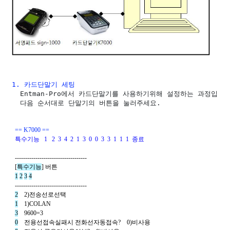
1. 카드단말기 세팅
  Entman-Pro에서 카드단말기를 사용하기위해 설정하는 과정입니다
  다음 순서대로 단말기의 버튼을 눌러주세요. 
== K7000 ==
특수기능
  1
  2 
3 
4 
2 
1 
3 
0 
0 
3 
3 
1 
1 
1 
종료
  ----------------------------------- 
  [
특수기능
] 
버튼
1
2
3
4
  ----------------------------------- 
2
    2)
전송선로선택
1
    1)COLAN 
3
    9600=3 
0
전용선접속실패시 전화선자동접속
?    0)
비사용