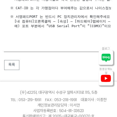
  ※ CAT-ID 는 각 가맹점마다 부여해주는 값으로서 나이스정보통
  ※ 서명패드PORT 는 반드시 PC 장치관리자에서 확인해주세요 !
    [내 컴퓨터]오른쪽클릭 – [속성] – [하드웨어]탭페이지 – 
    예) 포트 부분에서 “USB Serial Port”이 “(COM3)”이므로 
블로그
목록
동영상 매뉴
얼
(우)42251, 대구광역시 수성구 알파시티1로 115, 5층
TEL : 053-219-1991
FAX : 053-218-1991
대표이사 : 이종한
개인정보관리담당자 : 이서안
사업자등록번호 : 504-81-33623
통신판매업신고 : 제 2005-대구북구-00070 호