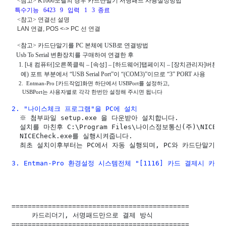
<
참고
> K1000
모델의 경우 
카드단말기 서명패드 사용설정방법
특수기능
6423 
9 
입력
1 
3
종료
<
참고
> 연결선 설명
LAN 연결, POS <-> PC 선 연결
<
참고
> 
카드단말기를 
PC 
본체에 
USB
로 연결방법
  Usb To Serial 
변환장치를 구매하여 연결한 후 
 1. [
내 컴퓨터
]
오른쪽클릭
 – [
속성
] – [
하드웨어
]
탭페이지
 – [
장치관리자
]
버튼 
예
) 
포트 부분에서
 “USB Serial Port”
이
 “(COM3)”
이므로
 “3” PORT 
사용
 2.  Entman-Pro [카드작업]화면 하단에서 USBPort를 설정하고,

       USBPort는 사용자별로 각각 한번만 설정해 주시면 됩니다
2. "나이스체크 프로그램"을 PC에 설치
  ※ 첨부파일 setup.exe 을 다운받아 설치합니다. 
  설치를 마친후 C:\Program Files\나이스정보통신(주)\NICEPC
  NICECheck.exe를 실행시켜줍니다.
  최초 설치이후부터는 PC에서 자동 실행되며, PC와 카드단말기 
3. Entman-Pro 환경설정 시스템전체 "[1116] 카드 결제시 카
============================================

     카드리더기, 서명패드만으로 결제 방식

============================================