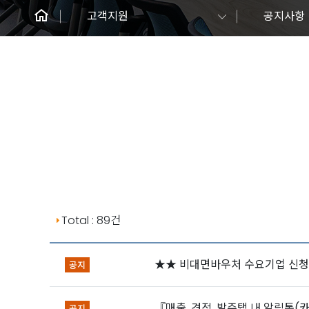
회사소개
고객지원
공지사항
비대면 바우처
공지사항 게시판 목록
Total : 89건
★★ 비대면바우처 수요기업 신청
공지
『매출, 견적, 발주탭 내 알림톡(
공지