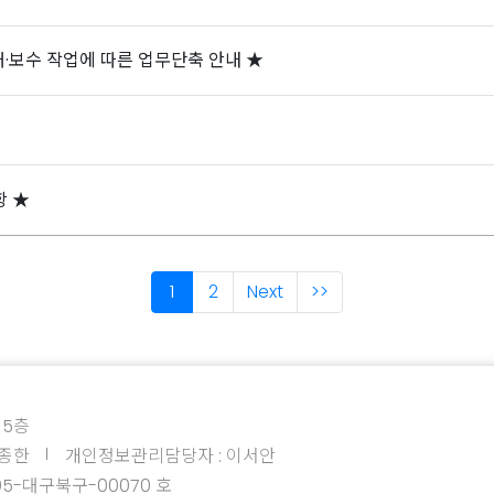
 개·보수 작업에 따른 업무단축 안내 ★
항 ★
1
2
Next
>>
 5층
이종한
개인정보관리담당자 : 이서안
05-대구북구-00070 호